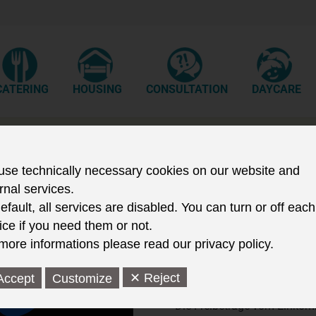
CATERING
HOUSING
CONSULTATION
DAYCARE
se technically necessary cookies on our website and
rnal services.
efault, all services are disabled. You can turn or off each
ice if you need them or not.
more informations please read our privacy policy.
Zum Wintersemester gibt es e
✕ Reject
Accept
Customize
• Die Grundbedarfsätze des 
• Die Freibeträge vom Einkomm