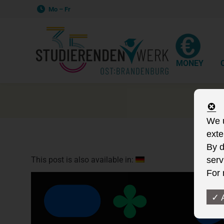
Mo – Fr
MONEY
We u
exte
By d
This post is also available in:
serv
For 
✓ 