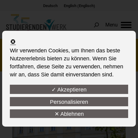
Englisch
Deutsch
English
(
)
Menu
Search:
Studierendenwerk in
Wir verwenden Cookies, um Ihnen das beste
Nutzererlebnis bieten zu können. Wenn Sie
Frankfurt (Oder)
fortfahren, diese Seite zu verwenden, nehmen
wir an, dass Sie damit einverstanden sind.
✓ Akzeptieren
This post is also available in:
Personalisieren
✕ Ablehnen