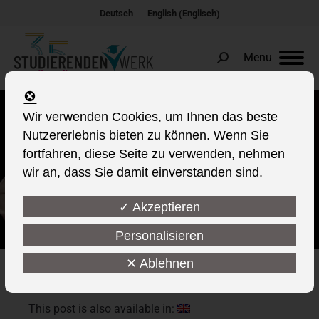
Englisch
Deutsch
English
(
)
Menu
Search:
Kultur ist jeder zweite
Wir verwenden Cookies, um Ihnen das beste
Herzschlag unseres Lebens.
Nutzererlebnis bieten zu können. Wenn Sie
fortfahren, diese Seite zu verwenden, nehmen
wir an, dass Sie damit einverstanden sind.
✓ Akzeptieren
Personalisieren
✕ Ablehnen
This post is also available in: