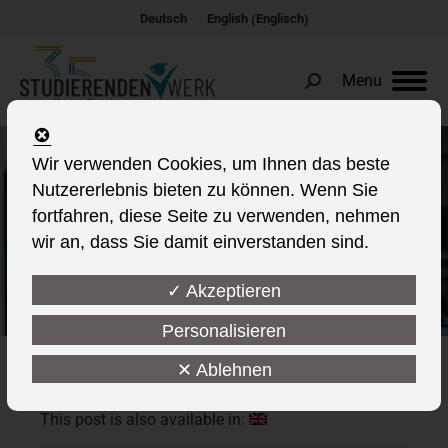
Englisch
Deutsch
English
(
)
Menu
Search:
Wir verwenden Cookies, um Ihnen das beste
Damit Studieren gelingt!
Nutzererlebnis bieten zu können. Wenn Sie
fortfahren, diese Seite zu verwenden, nehmen
wir an, dass Sie damit einverstanden sind.
✓ Akzeptieren
Personalisieren
✕ Ablehnen
This post is also available in: