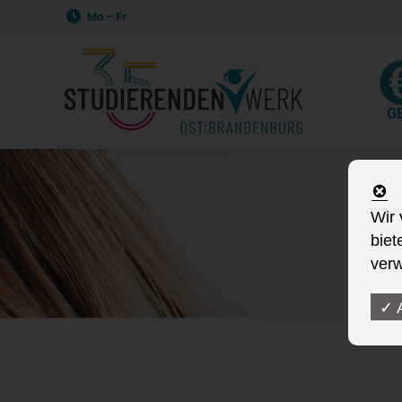
Mo – Fr
G
Wir 
biet
verw
✓ 