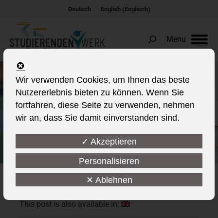
Englisch
Deutsch
English
(
)
Menu
Search:
Wir verwenden Cookies, um Ihnen das beste
Ohne Moos nix los!
Nutzererlebnis bieten zu können. Wenn Sie
fortfahren, diese Seite zu verwenden, nehmen
wir an, dass Sie damit einverstanden sind.
✓ Akzeptieren
Personalisieren
✕ Ablehnen
This post is also available in: