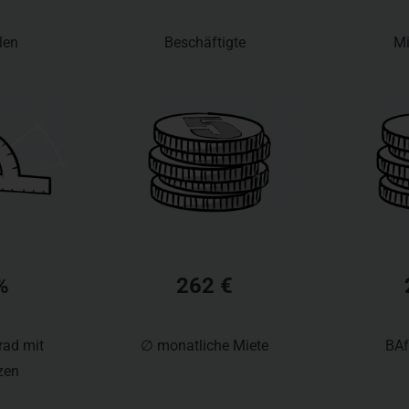
len
Beschäftigte
Mi
%
262 €
rad mit
∅ monatliche Miete
BAf
zen