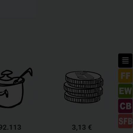
92.113
3,13 €