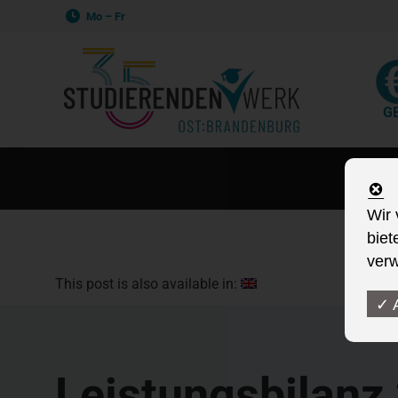
Mo – Fr
G
Wir 
biet
verw
This post is also available in:
✓ 
Leistungsbilanz