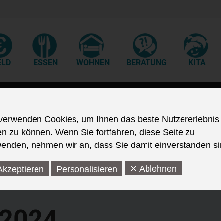
ELD
ESSEN
WOHNEN
BERATUNG
KITA
Start
Sie befinden sich hier:
Unkategorisiert
Leistungsbilanz
verwenden Cookies, um Ihnen das beste Nutzererlebnis
en zu können. Wenn Sie fortfahren, diese Seite zu
enden, nehmen wir an, dass Sie damit einverstanden si
✕ Ablehnen
Akzeptieren
Personalisieren
 2024