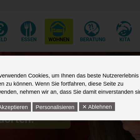
ELD
ESSEN
WOHNEN
BERATUNG
KITA
verwenden Cookies, um Ihnen das beste Nutzererlebnis
en zu können. Wenn Sie fortfahren, diese Seite zu
rende
enden, nehmen wir an, dass Sie damit einverstanden si
ten Wohnraum
✕ Ablehnen
Akzeptieren
Personalisieren
dorten.