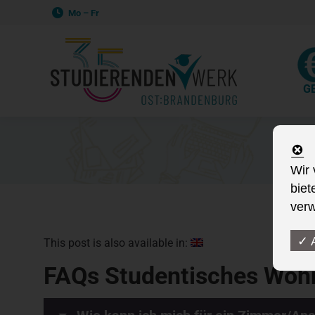
Mo – Fr
G
Wir 
biet
verw
✓ 
This post is also available in:
FAQs Studentisches Woh