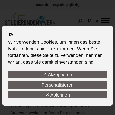
Englisch
Deutsch
English
(
)
Menu
Search:
Das Jahr 1990
Wir verwenden Cookies, um Ihnen das beste
Nutzererlebnis bieten zu können. Wenn Sie
fortfahren, diese Seite zu verwenden, nehmen
wir an, dass Sie damit einverstanden sind.
This post is also available in:
✓ Akzeptieren
06.11.90
Personalisieren
Die Landesbevollmächtigten der in Gründung
✕ Ablehnen
befindlichen neuen Länder verabschieden eine
Verfügung zur Errichtung von insgesamt 10
Studentenwerken im Osten Deutschlands.