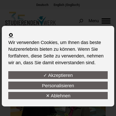
Englisch
Deutsch
English
(
)
Menu
Search:
Das Jahr 2004
Wir verwenden Cookies, um Ihnen das beste
Nutzererlebnis bieten zu können. Wenn Sie
fortfahren, diese Seite zu verwenden, nehmen
wir an, dass Sie damit einverstanden sind.
This post is also available in:
✓ Akzeptieren
Personalisieren
✕ Ablehnen