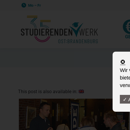
Mo – Fr
G
Wir 
biet
verw
This post is also available in:
✓ 