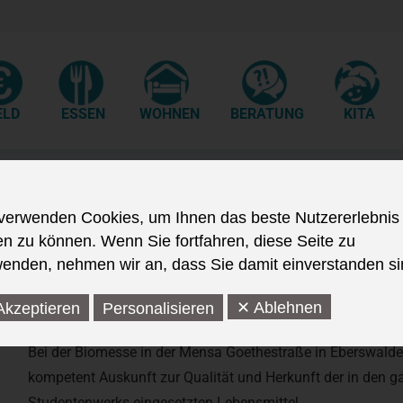
ELD
ESSEN
WOHNEN
BERATUNG
KITA
Das Jahr 2008
verwenden Cookies, um Ihnen das beste Nutzererlebnis
en zu können. Wenn Sie fortfahren, diese Seite zu
enden, nehmen wir an, dass Sie damit einverstanden si
✕ Ablehnen
Akzeptieren
Personalisieren
18.11.08
Bei der Biomesse in der Mensa Goethestraße in Eberswalde
kompetent Auskunft zur Qualität und Herkunft der in den 
Studentenwerks eingesetzten Lebensmittel.