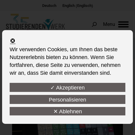
Englisch
Deutsch
English
(
)
Menu
Search:
Das Jahr 2009
Wir verwenden Cookies, um Ihnen das beste
Nutzererlebnis bieten zu können. Wenn Sie
fortfahren, diese Seite zu verwenden, nehmen
wir an, dass Sie damit einverstanden sind.
This post is also available in:
✓ Akzeptieren
Personalisieren
✕ Ablehnen