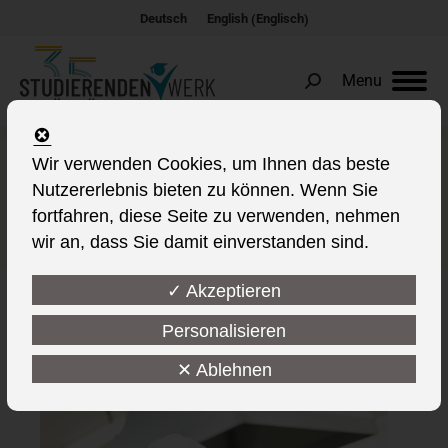
Englisch
Deutsch
English
(
)
Menu
Search:
SW:OBB als engagierter
Wir verwenden Cookies, um Ihnen das beste
Nutzererlebnis bieten zu können. Wenn Sie
Ausbildungsbetrieb
fortfahren, diese Seite zu verwenden, nehmen
ausgezeichnet
wir an, dass Sie damit einverstanden sind.
✓ Akzeptieren
Personalisieren
This post is also available in:
✕ Ablehnen