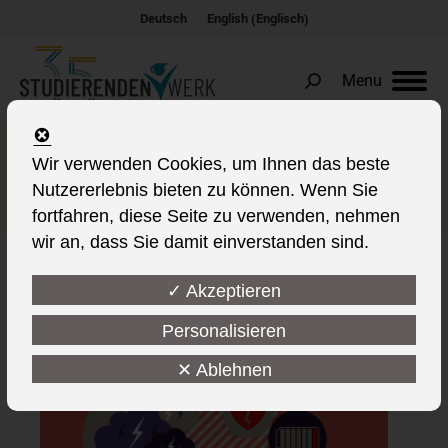
Englisch
Deutsch
English
(
)
Menu
Search:
Es ist in Ordnung, um Hilfe zu
Wir verwenden Cookies, um Ihnen das beste
Nutzererlebnis bieten zu können. Wenn Sie
bitten
fortfahren, diese Seite zu verwenden, nehmen
wir an, dass Sie damit einverstanden sind.
✓ Akzeptieren
This post is also available in:
Personalisieren
✕ Ablehnen