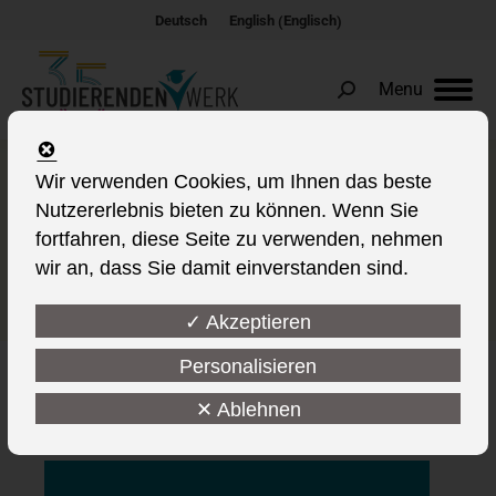
Englisch
Deutsch
English
(
)
Menu
Search:
DSW-Präsidentin Beate
Wir verwenden Cookies, um Ihnen das beste
Nutzererlebnis bieten zu können. Wenn Sie
Schücking im Gespräch mit
fortfahren, diese Seite zu verwenden, nehmen
Viadrina-Studentin Laura
wir an, dass Sie damit einverstanden sind.
Noethe
✓ Akzeptieren
Personalisieren
✕ Ablehnen
This post is also available in: