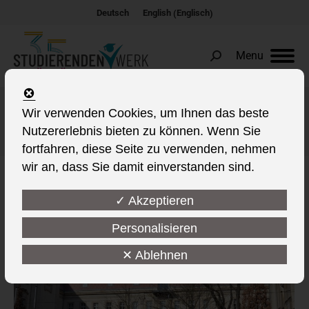
Englisch
Deutsch
English
(
)
Menu
Search:
Wir verwenden Cookies, um Ihnen das beste
Albums Archives:
FF Coffeebar Uni-HG
Nutzererlebnis bieten zu können. Wenn Sie
Sie befinden sich hier:
fortfahren, diese Seite zu verwenden, nehmen
wir an, dass Sie damit einverstanden sind.
✓ Akzeptieren
Personalisieren
✕ Ablehnen