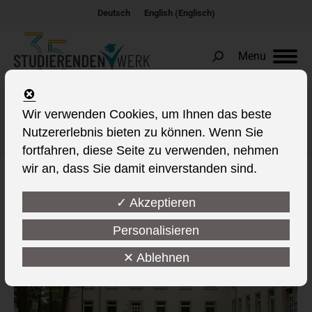
Englisch
Deutsch
English
(
)
Menu
Search:
Wir verwenden Cookies, um Ihnen das beste
Albums Archives:
Cottbus Lipezker Straße
Nutzererlebnis bieten zu können. Wenn Sie
Sie befinden sich hier:
fortfahren, diese Seite zu verwenden, nehmen
wir an, dass Sie damit einverstanden sind.
✓ Akzeptieren
Personalisieren
✕ Ablehnen