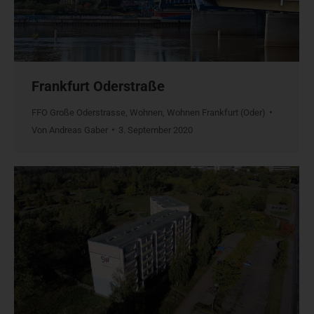
Frankfurt Oderstraße
FFO Große Oderstrasse
,
Wohnen
,
Wohnen Frankfurt (Oder)
Von
Andreas Gaber
3. September 2020