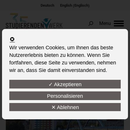
Englisch
Deutsch
English
(
)
Menu
Search:
Wir verwenden Cookies, um Ihnen das beste
Albums Archives:
Wohnen Frankfurt (Oder)
Nutzererlebnis bieten zu können. Wenn Sie
Sie befinden sich hier:
fortfahren, diese Seite zu verwenden, nehmen
wir an, dass Sie damit einverstanden sind.
✓ Akzeptieren
Personalisieren
✕ Ablehnen