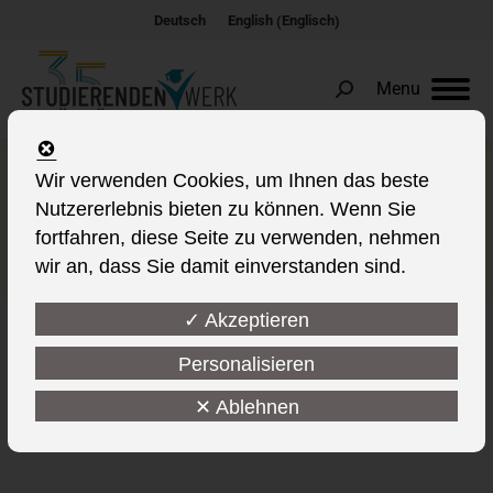
Englisch
Deutsch
English
(
)
Menu
Search:
Einschränkungen in der
Wir verwenden Cookies, um Ihnen das beste
Nutzererlebnis bieten zu können. Wenn Sie
Warmwasser-Versorgung in
fortfahren, diese Seite zu verwenden, nehmen
Cottbus
wir an, dass Sie damit einverstanden sind.
✓ Akzeptieren
Personalisieren
This post is also available in:
✕ Ablehnen