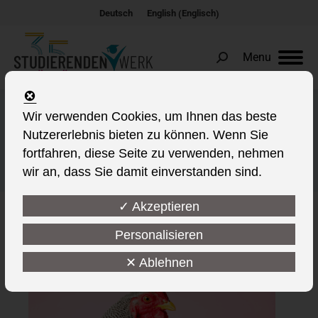
Englisch
Deutsch
English
(
)
Menu
Search:
Für mehr Tierschutz – unser
Wir verwenden Cookies, um Ihnen das beste
Nutzererlebnis bieten zu können. Wenn Sie
Fortschrittsbericht zur
fortfahren, diese Seite zu verwenden, nehmen
Masthuhn-Initiative
wir an, dass Sie damit einverstanden sind.
✓ Akzeptieren
Personalisieren
This post is also available in:
✕ Ablehnen