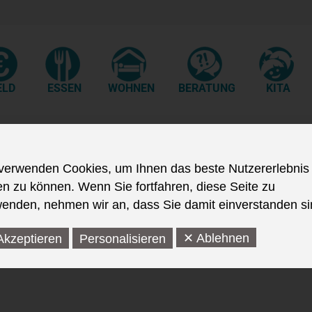
ELD
ESSEN
WOHNEN
BERATUNG
KITA
verwenden Cookies, um Ihnen das beste Nutzererlebnis
orem ipsum dolor sit amet, consectetur adipiscing elit. Ut elit tel
en zu können. Wenn Sie fortfahren, diese Seite zu
enden, nehmen wir an, dass Sie damit einverstanden si
✕ Ablehnen
Akzeptieren
Personalisieren