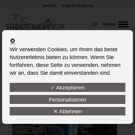
Englisch
Deutsch
English
(
)
Menu
Search:
Sanierung Wohnanlage
Wir verwenden Cookies, um Ihnen das beste
Nutzererlebnis bieten zu können. Wenn Sie
Oderstraße beginnt am 1.7.
fortfahren, diese Seite zu verwenden, nehmen
wir an, dass Sie damit einverstanden sind.
✓ Akzeptieren
This post is also available in:
Personalisieren
✕ Ablehnen