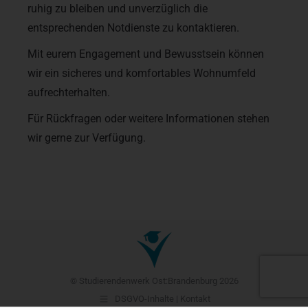
ruhig zu bleiben und unverzüglich die
entsprechenden Notdienste zu kontaktieren.
Mit eurem Engagement und Bewusstsein können
wir ein sicheres und komfortables Wohnumfeld
aufrechterhalten.
Für Rückfragen oder weitere Informationen stehen
wir gerne zur Verfügung.
© Studierendenwerk Ost:Brandenburg 2026
DSGVO-Inhalte | Kontakt