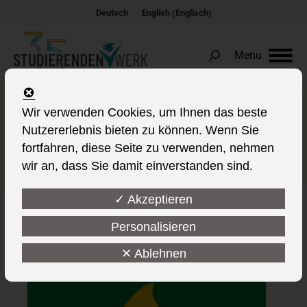
Englisch
Deutsch
English
(
)
Menu
Search:
Sicherheit in unseren
Wir verwenden Cookies, um Ihnen das beste
Nutzererlebnis bieten zu können. Wenn Sie
Wohnheimen – Ein
fortfahren, diese Seite zu verwenden, nehmen
gemeinsames Anliegen
wir an, dass Sie damit einverstanden sind.
✓ Akzeptieren
Personalisieren
This post is also available in:
✕ Ablehnen