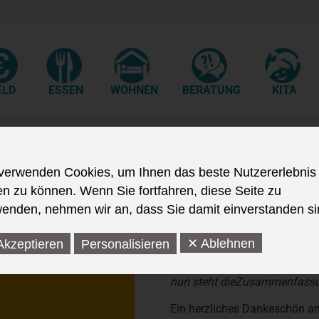
ELD
ESSEN
WOHNEN
BERATUNG
KITA
r Studierendenbefragung „SWOB
verwenden Cookies, um Ihnen das beste Nutzererlebnis
en zu können. Wenn Sie fortfahren, diese Seite zu
enden, nehmen wir an, dass Sie damit einverstanden si
✕ Ablehnen
Akzeptieren
Personalisieren
Im vergangenen Jahr gab es 
nun steht dieZusammenfas
Ein herzliches Dankeschön an