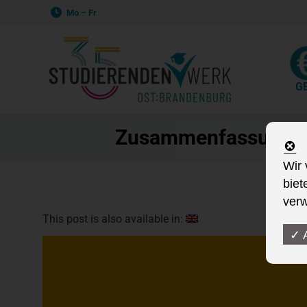
Mo – Fr
G
Zusammenfassung de
Wir 
biet
verw
This post is also available in:
✓ 