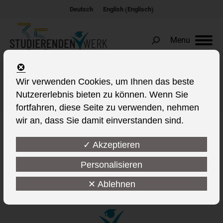
Englisch
Deutsch
English
(
)
Menu
Search:
Wir verwenden Cookies, um Ihnen das beste
WILD
Nutzererlebnis bieten zu können. Wenn Sie
Sie befinden sich hier:
fortfahren, diese Seite zu verwenden, nehmen
wir an, dass Sie damit einverstanden sind.
✓ Akzeptieren
This post is also available in:
Personalisieren
✕ Ablehnen