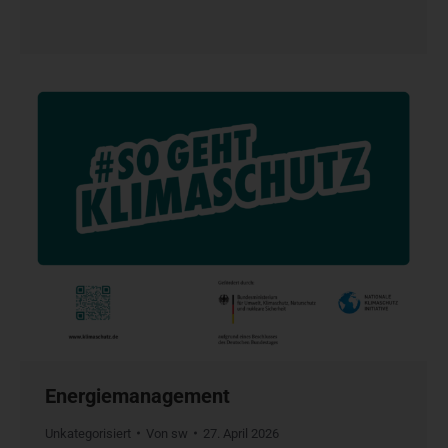
Energiemanagement
Unkategorisiert
Von
sw
27. April 2026