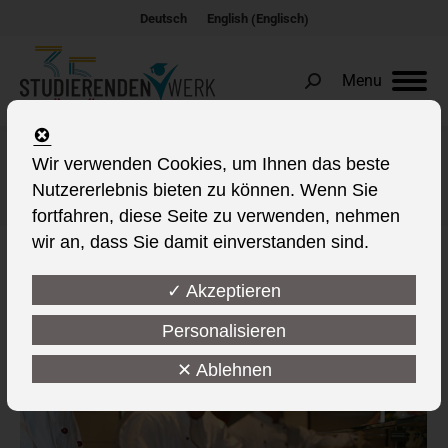
Englisch
Deutsch
English
(
)
Menu
Search:
Wir verwenden Cookies, um Ihnen das beste
Autoren-Archive:
sw
Nutzererlebnis bieten zu können. Wenn Sie
Sie befinden sich hier:
fortfahren, diese Seite zu verwenden, nehmen
wir an, dass Sie damit einverstanden sind.
✓ Akzeptieren
Personalisieren
✕ Ablehnen