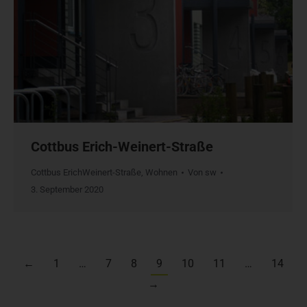
Cottbus Erich-Weinert-Straße
Cottbus ErichWeinert-Straße
,
Wohnen
Von
sw
3. September 2020
←
1
…
7
8
9
10
11
…
14
→