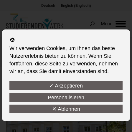
Englisch
Deutsch
English
(
)
Menu
Search:
Wir verwenden Cookies, um Ihnen das beste
Kategorie-Archive:
Standort Senftenberg
Nutzererlebnis bieten zu können. Wenn Sie
Sie befinden sich hier:
fortfahren, diese Seite zu verwenden, nehmen
wir an, dass Sie damit einverstanden sind.
✓ Akzeptieren
Personalisieren
✕ Ablehnen