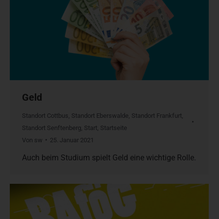
Geld
Standort Cottbus
,
Standort Eberswalde
,
Standort Frankfurt
,
Standort Senftenberg
,
Start
,
Startseite
Von
sw
25. Januar 2021
Auch beim Studium spielt Geld eine wichtige Rolle.