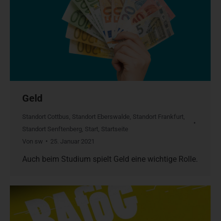
Geld
Standort Cottbus
,
Standort Eberswalde
,
Standort Frankfurt
,
Standort Senftenberg
,
Start
,
Startseite
Von
sw
25. Januar 2021
Auch beim Studium spielt Geld eine wichtige Rolle.