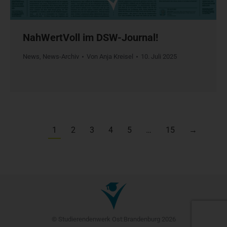
NahWertVoll im DSW-Journal!
News
,
News-Archiv
Von
Anja Kreisel
10. Juli 2025
1
2
3
4
5
…
15
→
© Studierendenwerk Ost:Brandenburg 2026